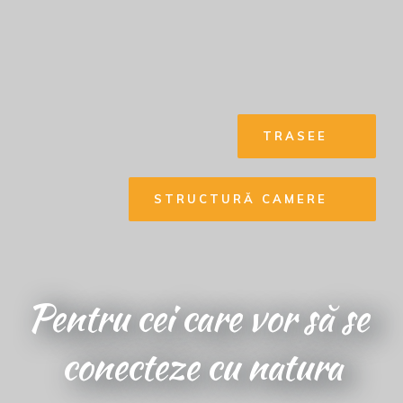
TRASEE
STRUCTURĂ CAMERE
Pentru cei care vor să 
se 
conecteze cu natura